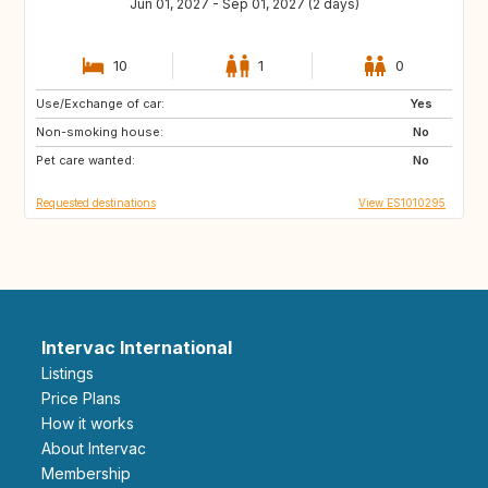
Jun 01, 2027 - Sep 01, 2027 (2 days)
10
1
0
Use/Exchange of car:
PT
PL
Yes
Non-smoking house:
ES
No
Pet care wanted:
No
Requested destinations
View ES1010295
Intervac International
Listings
Price Plans
How it works
About Intervac
Membership