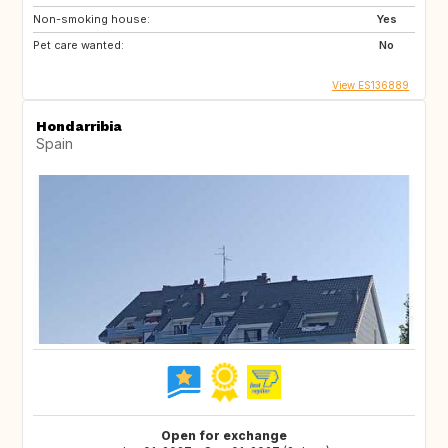
Non-smoking house:
Yes
Pet care wanted:
No
View ES136889
Hondarribia
Spain
Open for exchange