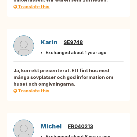
Translate this
Karin
SE9748
Exchanged about 1 year ago
Ja, korrekt presenterat. Ett fint hus med
många sovplatser och god information om
huset och omgivningarna.
Translate this
Michel
FR040213
Exchanged about 8 years ago