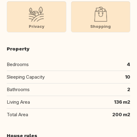
Privacy
Shopping
Property
Bedrooms
4
Sleeping Capacity
10
Bathrooms
2
Living Area
136 m2
Total Area
200 m2
House rules