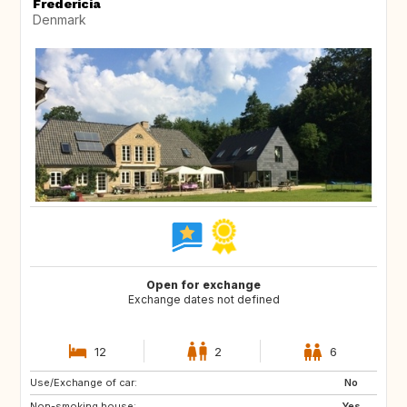
Fredericia
Denmark
Open for exchange
Exchange dates not defined
12
2
6
Use/Exchange of car:
No
Non-smoking house:
Yes