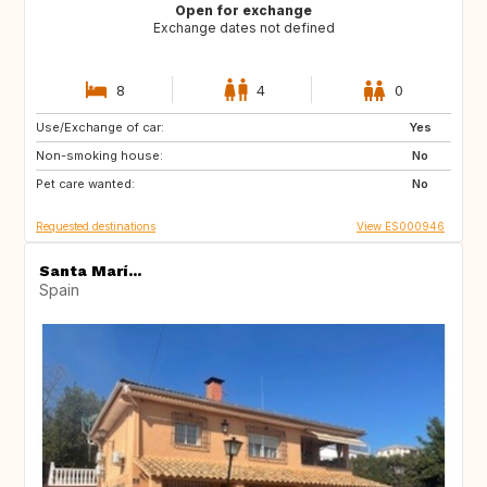
Open for exchange
Exchange dates not defined
8
4
0
Use/Exchange of car:
IT
Yes
Non-smoking house:
No
Pet care wanted:
No
Requested destinations
View ES000946
Santa Marí...
Spain