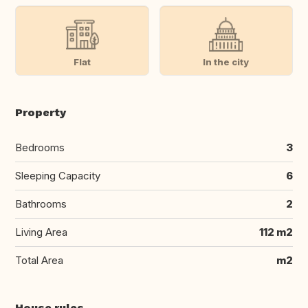
Flat
In the city
Property
Bedrooms
3
Sleeping Capacity
6
Bathrooms
2
Living Area
112 m2
Total Area
m2
House rules