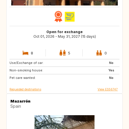
Open for exchange
Oct 01, 2026 - May 31, 2027 (15 days)
8
5
0
Use/Exchange of car:
NL
FR
No
Non-smoking house:
Yes
Pet care wanted:
No
Requested destinations
View ES56747
Mazarrón
Spain