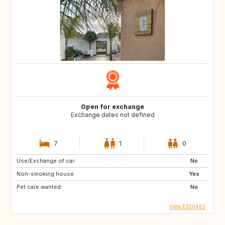
Open for exchange
Exchange dates not defined
7
1
0
Use/Exchange of car:
No
Non-smoking house:
Yes
Pet care wanted:
No
View ES56463