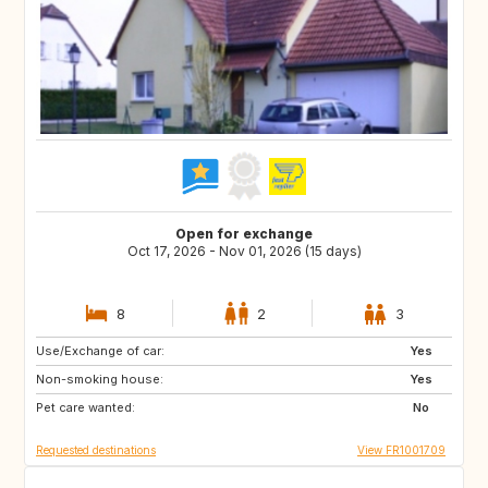
Open for exchange
Oct 17, 2026 - Nov 01, 2026 (15 days)
8
2
3
Use/Exchange of car:
CA
SE
Yes
Non-smoking house:
IT
PT
Yes
Pet care wanted:
No
Requested destinations
View FR1001709