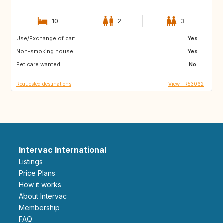
10
2
3
Use/Exchange of car:
PT
IE
Yes
Non-smoking house:
NO
BR
Yes
Pet care wanted:
ES
IT
No
Requested destinations
View FR53062
Intervac International
Listings
Price Plans
How it works
About Intervac
Membership
FAQ