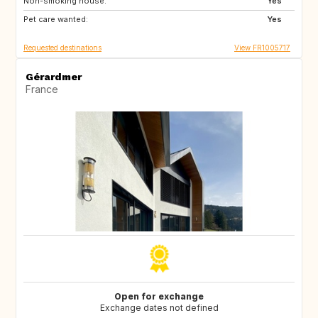
Non-smoking house:
GB
GB
Yes
Pet care wanted:
DE
AT
Yes
Requested destinations
View FR1005717
Gérardmer
France
Open for exchange
Exchange dates not defined