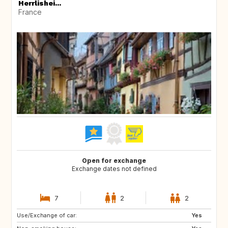
Herrlishei...
France
Open for exchange
Exchange dates not defined
7
2
2
Use/Exchange of car:
IS
GB
Yes