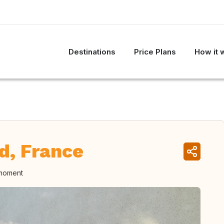
Destinations
Price Plans
How it 
d, France
 moment