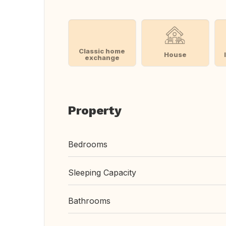
Classic home
House
exchange
Property
Bedrooms
Sleeping Capacity
Bathrooms