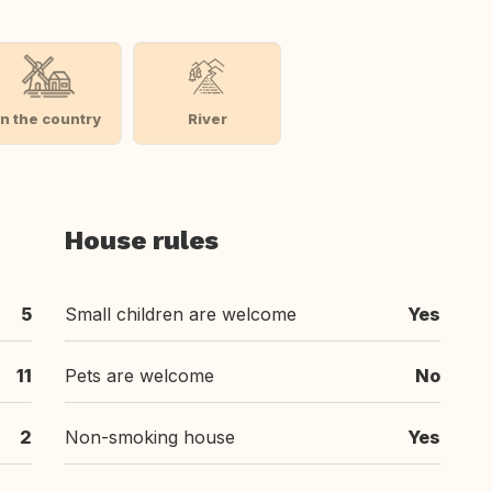
In the country
River
House rules
5
Small children are welcome
Yes
11
Pets are welcome
No
2
Non-smoking house
Yes