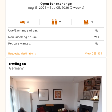
Open for exchange
Aug 15, 2026 - Sep 05, 2026 (2 weeks)
9
2
3
Use/Exchange of car:
FI
NO
No
Non-smoking house:
BE
NL
Yes
Pet care wanted:
SE
DK
No
Requested destinations
View DE51334
Ettlingen
Germany