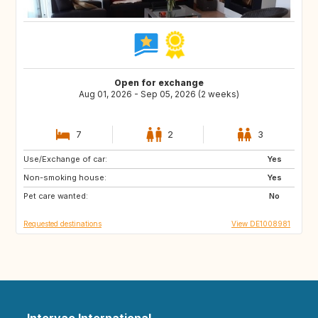
Open for exchange
Aug 01, 2026 - Sep 05, 2026 (2 weeks)
7
2
3
Use/Exchange of car:
AT
GB
Yes
Non-smoking house:
IE
ES
Yes
Pet care wanted:
PT
SE
No
Requested destinations
View DE1008981
Intervac International