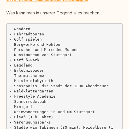
Was kann man in unserer Gegend alles machen:
- wandern

- Fahrradtouren

- Golf spielen

- Bergwerke und Höhlen

- Porsche- und Mercedes-Museen

- Kunstmuseum von Stuttgart

- Barfuß-Park

- Legoland

- Erlebnisbäder

- Thermaltherme

- Maisfeldlabyrinth

- Sensapolis, die Stadt der 1000 Abendteuer

- Waldklettergarten

- Freestyle Academie

- Sommerrodelbahn

- Minigolf

- Weinwanderungen in und um Stuttgart

- Elsaß (1 h Fahrt)

- Vergnügungsparks

- Städte wie Tübingen (30 min), Heidelberg (1 