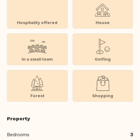
Hospitality offered
House
In a small town
Golfing
Forest
Shopping
Property
Bedrooms
3