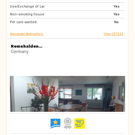
Use/Exchange of car:
DE
IE
Yes
Non-smoking house:
CZ
RO
Yes
Pet care wanted:
IL
IS
No
Requested destinations
View DE7243
Remshalden...
Germany