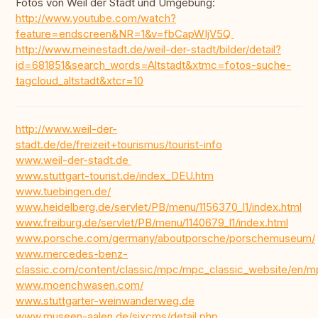
Fotos von Weil der Stadt und Umgebung:
http://www.youtube.com/watch?
feature=endscreen&NR=1&v=fbCapWIjV5Q
http://www.meinestadt.de/weil-der-stadt/bilder/detail?
id=681851&search_words=Altstadt&xtmc=fotos-suche-
tagcloud_altstadt&xtcr=10
http://www.weil-der-
stadt.de/de/freizeit+tourismus/tourist-info
www.weil-der-stadt.de
www.stuttgart-tourist.de/index_DEU.htm
www.tuebingen.de/
www.heidelberg.de/servlet/PB/menu/1156370_l1/index.html
www.freiburg.de/servlet/PB/menu/1140679_l1/index.html
www.porsche.com/germany/aboutporsche/porschemuseum/
www.mercedes-benz-
classic.com/content/classic/mpc/mpc_classic_website/e
www.moenchwasen.com/
www.stuttgarter-weinwanderweg.de
www.museen-aalen.de/sixcms/detail.php