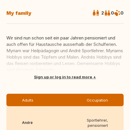
My family
2
0
0
Wir sind nun schon seit ein paar Jahren pensioniert und
auch offen für Haustausche ausserhalb der Schulferien.
Myriam war Heilpädagogin und André Sportlehrer. Myriams
Hobbys sind das Töpfern und Malen. Andrés Hobbys sind
das Reisen vorbereiten und Lesen. Gemeinsame Hobbys
sind Wandern, Fahrradto...
Translate this
Sign up or log in to read more
Adults
Occupation
Sportlehrer,
André
pensioniert