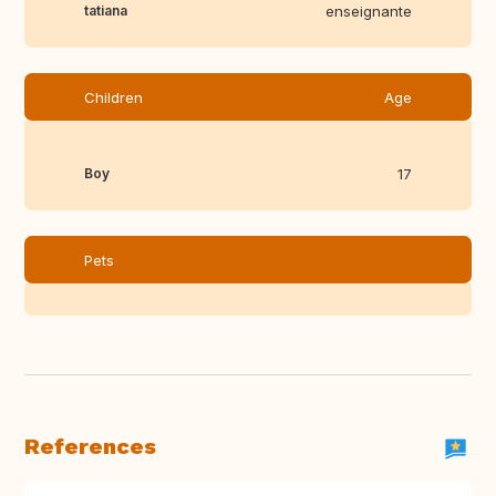
tatiana
enseignante
Children
Age
Boy
17
Pets
References