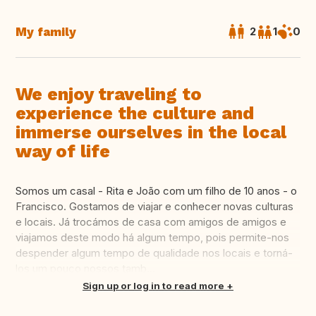
My family
2
1
0
We enjoy traveling to
experience the culture and
immerse ourselves in the local
way of life
Somos um casal - Rita e João com um filho de 10 anos - o
Francisco. Gostamos de viajar e conhecer novas culturas
e locais. Já trocámos de casa com amigos de amigos e
viajamos deste modo há algum tempo, pois permite-nos
despender algum tempo de qualidade nos locais e torná-
los um pouco nossos tamb...
Translate this
Sign up or log in to read more