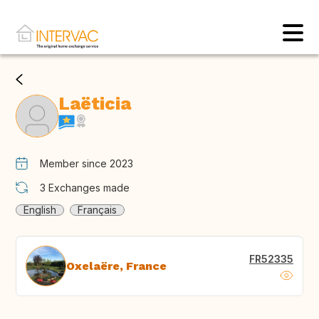
Laëticia
Member since 2023
3
Exchanges made
English
Français
FR52335
Oxelaëre, France