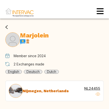
Marjolein
Member since 2024
2
Exchanges made
English
Deutsch
Dutch
NL24455
Nijmegen, Netherlands