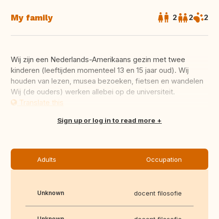
My family
2
2
2
Wij zijn een Nederlands-Amerikaans gezin met twee
kinderen (leeftijden momenteel 13 en 15 jaar oud). Wij
houden van lezen, musea bezoeken, fietsen en wandelen
Wij (de ouders) werken allebei op de universiteit.
Translate this
Sign up or log in to read more
Adults
Occupation
Unknown
docent filosofie
Unknown