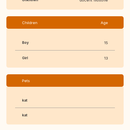
docent filosofie
Children
Age
Boy
15
Girl
13
Pets
kat
kat