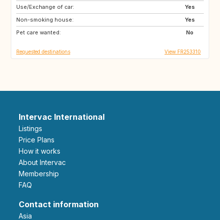
Use/Exchange of car:
VN
PH
Yes
Non-smoking house:
ID
LA
Yes
Pet care wanted:
JP
No
Requested destinations
View FR253310
Intervac International
Listings
Price Plans
How it works
About Intervac
Membership
FAQ
Contact information
Asia