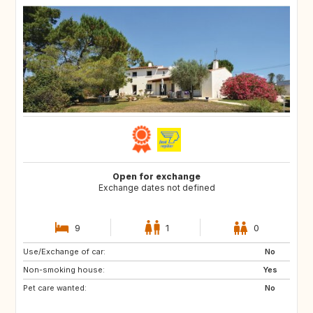
Open for exchange
Exchange dates not defined
9
1
0
Use/Exchange of car:
No
Non-smoking house:
Yes
Pet care wanted:
No