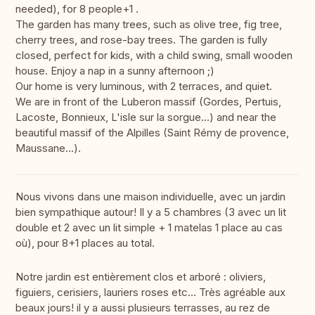
needed), for 8 people+1 .
The garden has many trees, such as olive tree, fig tree,
cherry trees, and rose-bay trees. The garden is fully
closed, perfect for kids, with a child swing, small wooden
house. Enjoy a nap in a sunny afternoon ;)
Our home is very luminous, with 2 terraces, and quiet.
We are in front of the Luberon massif (Gordes, Pertuis,
Lacoste, Bonnieux, L'isle sur la sorgue...) and near the
beautiful massif of the Alpilles (Saint Rémy de provence,
Maussane...).
Nous vivons dans une maison individuelle, avec un jardin
bien sympathique autour! Il y a 5 chambres (3 avec un lit
double et 2 avec un lit simple + 1 matelas 1 place au cas
où), pour 8+1 places au total.
Notre jardin est entièrement clos et arboré : oliviers,
figuiers, cerisiers, lauriers roses etc... Très agréable aux
beaux jours! il y a aussi plusieurs terrasses, au rez de