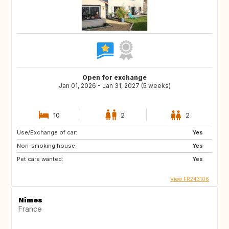
Open for exchange
Jan 01, 2026 - Jan 31, 2027 (5 weeks)
10
2
2
Use/Exchange of car:
Yes
Non-smoking house:
Yes
Pet care wanted:
Yes
View FR243106
Nîmes
France