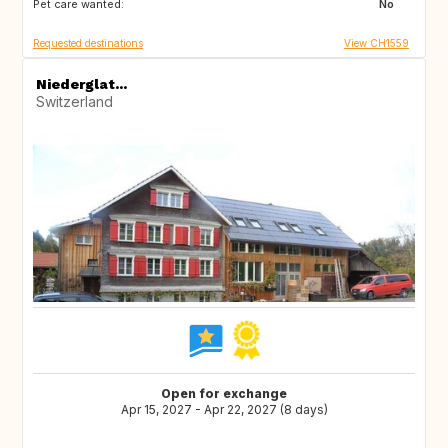
Pet care wanted:
NO
No
Requested destinations
View CH1559
Niederglat...
Switzerland
Open for exchange
Apr 15, 2027 - Apr 22, 2027 (8 days)