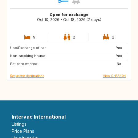
Open for exchange
Oct 10, 2026 - Oct 18, 2026 (7 days)
9
2
2
Use/Exchange of car:
SE
FI
Yes
Non-smoking house:
NO
NL
Yes
Pet care wanted:
BE
DK
No
Requested destinations
View CH53404
Intervac International
Listings
Price Plans