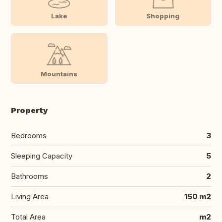
Lake
Shopping
Mountains
Property
Bedrooms
3
Sleeping Capacity
5
Bathrooms
2
Living Area
150 m2
Total Area
m2