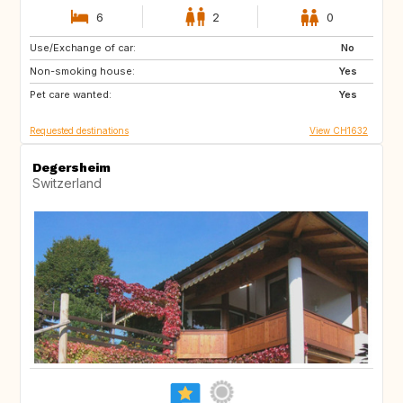
6
2
0
Use/Exchange of car:
IT
SI
No
Non-smoking house:
FR
AT
Yes
Pet care wanted:
DE
Yes
Requested destinations
View CH1632
Degersheim
Switzerland