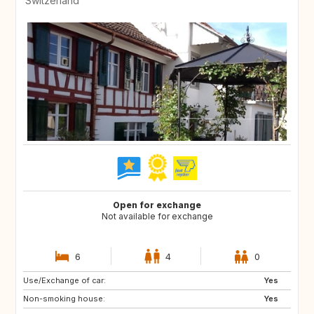
Switzerland
Open for exchange
Not available for exchange
6
4
0
Use/Exchange of car:
GB
FR
Yes
Non-smoking house:
DK
GB
Yes