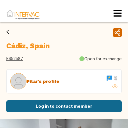
Cádiz, Spain
ES52587
Open for exchange
Pilar's profile
Log in to contact member