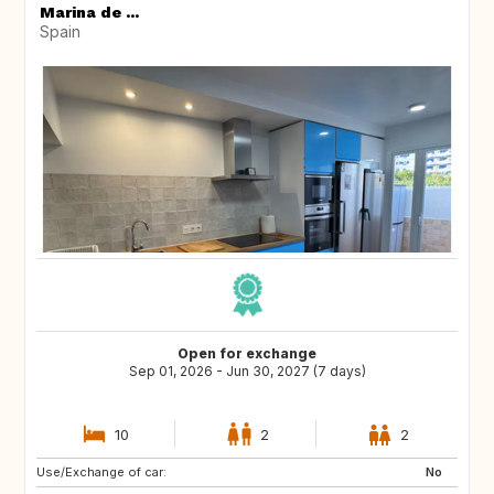
Marina de ...
Spain
Open for exchange
Sep 01, 2026 - Jun 30, 2027 (7 days)
10
2
2
Use/Exchange of car:
US
CA
No