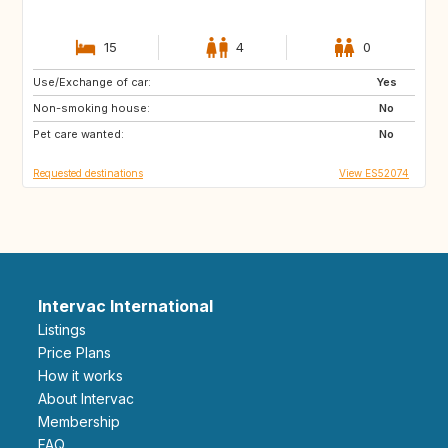
15
4
0
Use/Exchange of car:
ES
IE
Yes
Non-smoking house:
GB
GB
No
Pet care wanted:
PT
AT
No
Requested destinations
View ES52074
Intervac International
Listings
Price Plans
How it works
About Intervac
Membership
FAQ