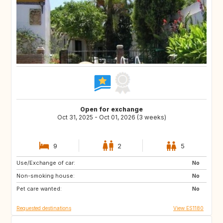
Open for exchange
Oct 31, 2025 - Oct 01, 2026 (3 weeks)
9
2
5
Use/Exchange of car:
ES
PL
No
Non-smoking house:
HR
NO
No
Pet care wanted:
GR
MA
No
Requested destinations
View ES1180