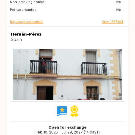
Non-smoking house:
ES
FI
No
Pet care wanted:
No
Requested destinations
View ES57394
Hernán-Pérez
Spain
Open for exchange
Feb 10, 2025 - Jul 29, 2027 (14 days)